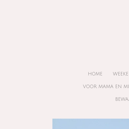
Ga
direct
naar
de
hoofdinhoud
HOME
WEEKE
VOOR MAMA EN M
BEWA