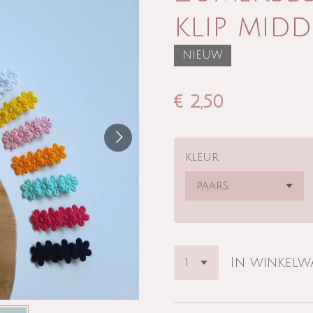
klip midd
NIEUW
€ 2,50
kleur
In winkel