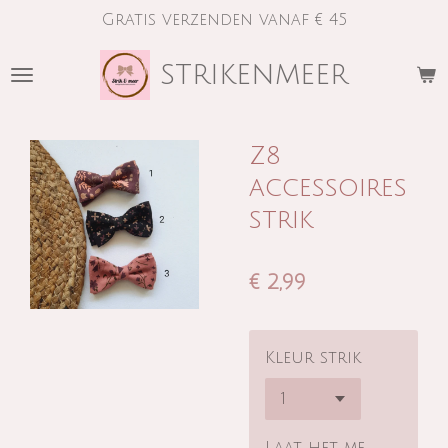
Gratis verzenden vanaf € 45
Ga
direct
strikenmeer
naar
de
hoofdinhoud
Z8
accessoires
strik
€ 2,99
Kleur strik