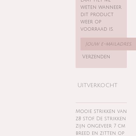
Laat het me
weten wanneer
dit product
weer op
voorraad is.
Verzenden
Uitverkocht
Mooie strikken van
z8 stof. De strikken
zijn ongeveer 7 cm
breed en zitten op