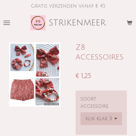
Gratis verzenden vanaf € 45
Ga
direct
strikenmeer
naar
de
hoofdinhoud
Z8
accessoires
€ 1,25
soort
accessoire