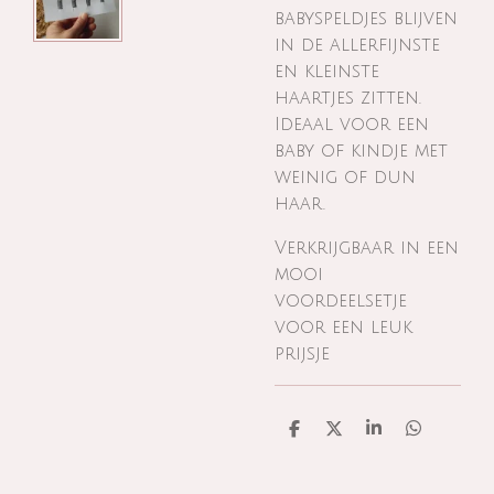
babyspeldjes blijven
in de allerfijnste
en kleinste
haartjes zitten.
Ideaal voor een
baby of kindje met
weinig of dun
haar.
Verkrijgbaar in een
mooi
voordeelsetje
voor een leuk
prijsje
D
D
S
D
e
e
h
e
l
e
a
l
e
l
r
e