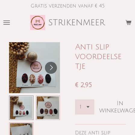
Gratis verzenden vanaf € 45
Ga
direct
strikenmeer
naar
de
hoofdinhoud
Anti slip
voordeelse
tje
€ 2,95
In
winkelwag
Deze anti slip