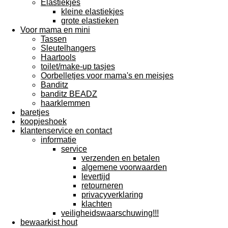
Elastiekjes
kleine elastiekjes
grote elastieken
Voor mama en mini
Tassen
Sleutelhangers
Haartools
toilet/make-up tasjes
Oorbelletjes voor mama's en meisjes
Banditz
banditz BEADZ
haarklemmen
baretjes
koopjeshoek
klantenservice en contact
informatie
service
verzenden en betalen
algemene voorwaarden
levertijd
retourneren
privacyverklaring
klachten
veiligheidswaarschuwing!!!
bewaarkist hout