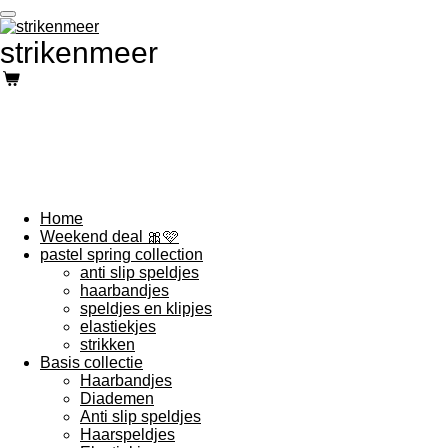
Ga
direct
strikenmeer
naar
de
hoofdinhoud
Home
Weekend deal 🎀🩷
pastel spring collection
anti slip speldjes
haarbandjes
speldjes en klipjes
elastiekjes
strikken
Basis collectie
Haarbandjes
Diademen
Anti slip speldjes
Haarspeldjes