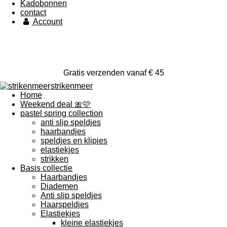
Kadobonnen
contact
Account
Gratis verzenden vanaf € 45
strikenmeer
Home
Weekend deal 🎀🩷
pastel spring collection
anti slip speldjes
haarbandjes
speldjes en klipjes
elastiekjes
strikken
Basis collectie
Haarbandjes
Diademen
Anti slip speldjes
Haarspeldjes
Elastiekjes
kleine elastiekjes