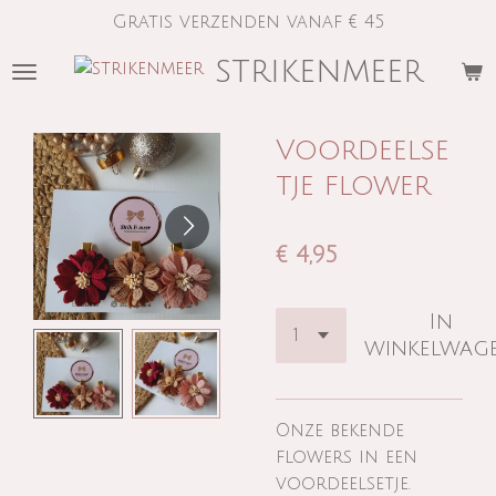
Gratis verzenden vanaf € 45
Ga
direct
strikenmeer
naar
de
hoofdinhoud
Voordeelse
tje flower
€ 4,95
In
winkelwag
Onze bekende
flowers in een
voordeelsetje.