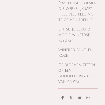
Prachtige bloemen
die werkelijk met
heel veel kleding
te combineren is.
Dit setje bevat 3
mooie winterse
kleuren
winered, sand en
roze
De bloemen zitten
op een
goudkleurig klipje
van 4,5 cm
D
D
S
D
e
e
h
e