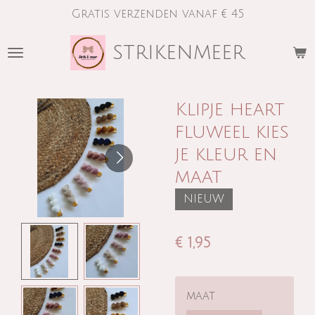
Gratis verzenden vanaf € 45
Ga
direct
strikenmeer
naar
de
hoofdinhoud
Klipje heart
fluweel kies
je kleur en
maat
NIEUW
€ 1,95
maat