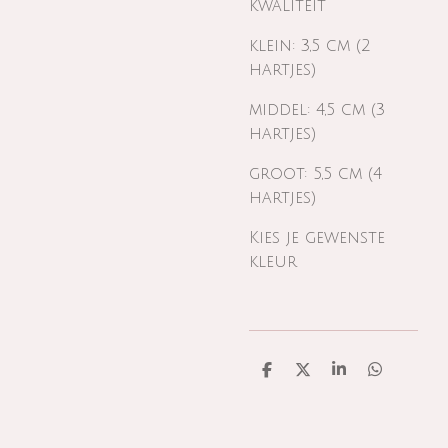
kwaliteit
klein: 3,5 cm (2
hartjes)
middel: 4,5 cm (3
hartjes)
groot: 5,5 cm (4
hartjes)
Kies je gewenste
kleur
D
D
S
D
e
e
h
e
l
e
a
l
e
l
r
e
n
e
n