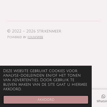
e
e
h
e
l
e
a
l
e
l
r
e
n
e
n
© 2022 - 2026 strikenmeer
Powered by
JouwWeb
Deze website gebruikt cookies voor
analyse-doeleinden en/of het tonen
van advertenties. Door gebruik te
blijven maken van de site gaat u hiermee
akkoord.
Akkoord
E-mailadres
Telefoonnummer
Kaart
WhatsA