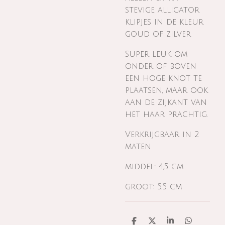
stevige alligator
klipjes in de kleur
goud of zilver
Super leuk om
onder of boven
een hoge knot te
plaatsen, maar ook
aan de zijkant van
het haar prachtig.
Verkrijgbaar in 2
maten
middel: 4,5 cm
groot: 5,5 cm
D
D
S
D