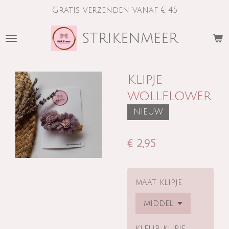
Gratis verzenden vanaf € 45
Ga
direct
strikenmeer
naar
de
hoofdinhoud
Klipje
wollflower
NIEUW
€ 2,95
maat klipje
kleur klipje