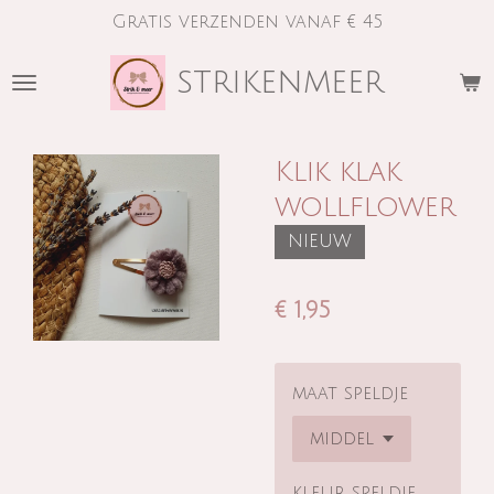
Gratis verzenden vanaf € 45
Ga
direct
strikenmeer
naar
de
hoofdinhoud
Klik klak
wollflower
NIEUW
€ 1,95
maat speldje
kleur speldje