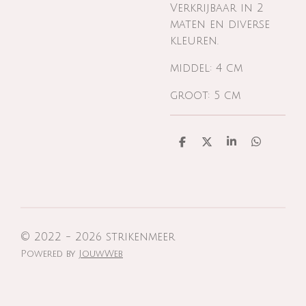
Verkrijbaar in 2
maten en diverse
kleuren.
middel: 4 cm
groot: 5 cm
D
D
S
D
e
e
h
e
l
e
a
l
e
l
r
e
n
e
n
© 2022 - 2026 strikenmeer
Powered by
JouwWeb