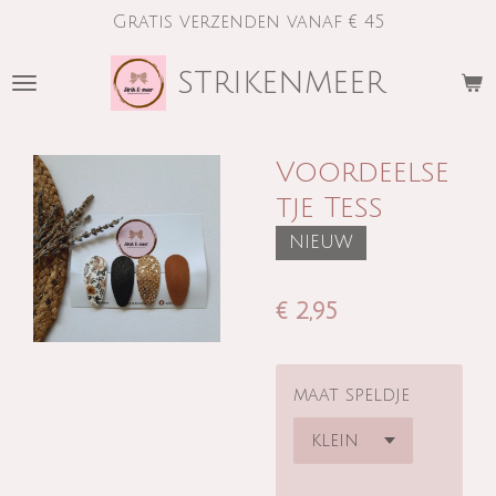
Gratis verzenden vanaf € 45
Ga
direct
strikenmeer
naar
de
hoofdinhoud
Voordeelse
tje Tess
NIEUW
€ 2,95
maat speldje