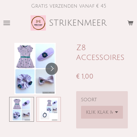
Gratis verzenden vanaf € 45
Ga
direct
strikenmeer
naar
de
hoofdinhoud
Z8
accessoires
€ 1,00
soort