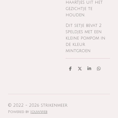
haartjes uit het
gezichtje te
houden.
Dit setje bevat 2
speldjes met een
kleine pompom in
de kleur
mintgroen
D
D
S
D
e
e
h
e
l
e
a
l
e
l
r
e
n
e
n
© 2022 - 2026 strikenmeer
Powered by
JouwWeb