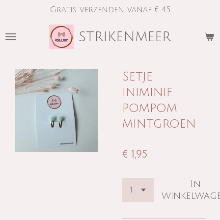
Gratis verzenden vanaf € 45
Ga
direct
strikenmeer
naar
de
hoofdinhoud
Setje
iniminie
pompom
mintgroen
€ 1,95
In
winkelwag