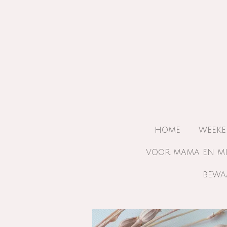
Ga
direct
naar
de
hoofdinhoud
HOME
WEEKE
VOOR MAMA EN M
BEWA