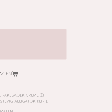
wagen
r parelmoer creme. Zit
stevig alligator klipje.
3 maten