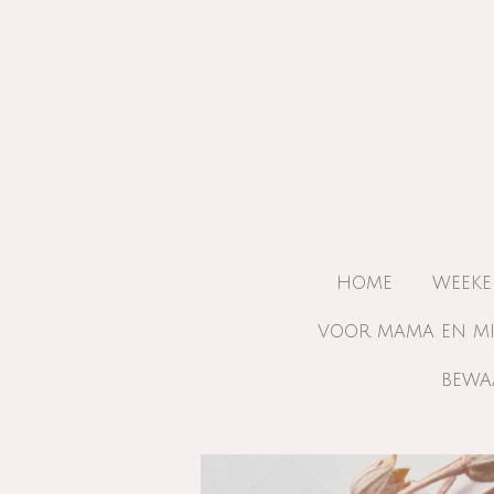
Ga
direct
naar
de
hoofdinhoud
HOME
WEEKE
VOOR MAMA EN M
BEWA