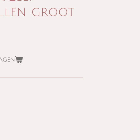
llen groot
wagen