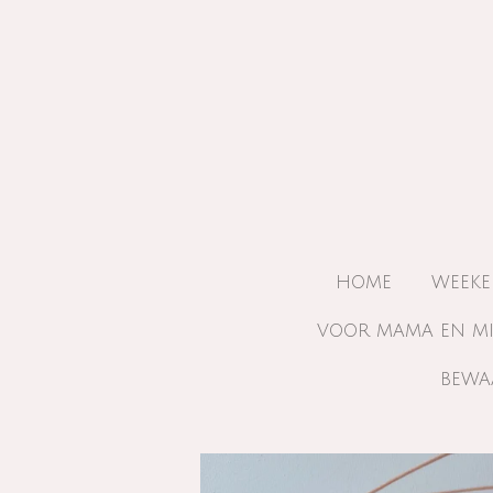
Ga
direct
naar
de
hoofdinhoud
HOME
WEEKE
VOOR MAMA EN M
BEWA