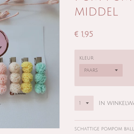
middel
€ 1,95
kleur
In winkel
schattige pompom balle