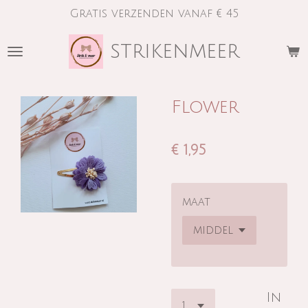
Gratis verzenden vanaf € 45
Ga
direct
strikenmeer
naar
de
hoofdinhoud
Flower
€ 1,95
maat
In