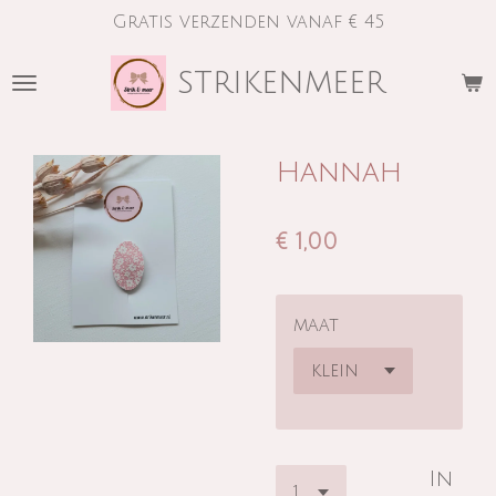
Gratis verzenden vanaf € 45
Ga
direct
strikenmeer
naar
de
hoofdinhoud
Hannah
€ 1,00
maat
In