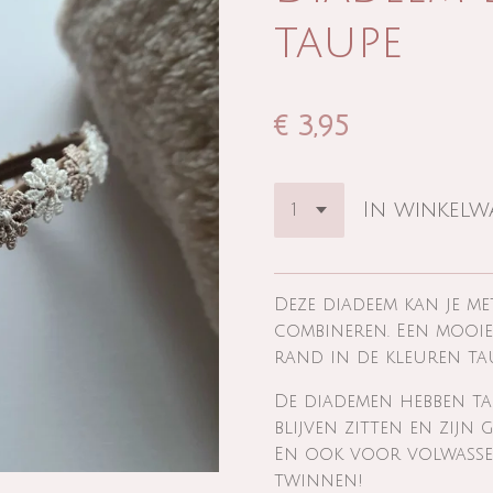
taupe
€ 3,95
In winkel
Deze diadeem kan je me
combineren. Een mooi
rand in de kleuren tau
De diademen hebben t
blijven zitten en zijn 
En ook voor volwassen
twinnen!