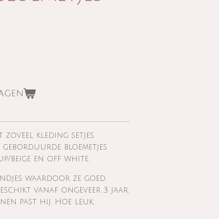
wagen
t zoveel kleding setjes
e geborduurde bloemetjes
p/beige en off white.
andjes waardoor ze goed
geschikt vanaf ongeveer 3 jaar.
en past hij. Hoe leuk,