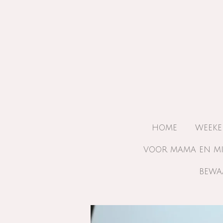
Ga
direct
naar
de
hoofdinhoud
HOME
WEEKE
VOOR MAMA EN M
BEWA